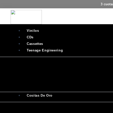
Ir
3 cuota
al
contenido
Vinilos
CDs
Cassettes
Teenage Engineering
Cositas De Oro