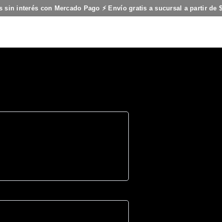
s sin interés con Mercado Pago ⚡ Envío gratis a sucursal a partir de 