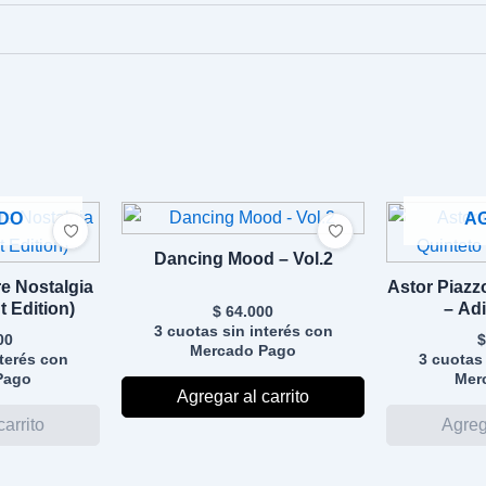
DO
A
Dancing Mood – Vol.2
e Nostalgia
Astor Piazz
 Edition)
– Ad
$
64.000
3 cuotas sin interés con
00
$
Mercado Pago
nterés con
3 cuotas 
Pago
Mer
Agregar al carrito