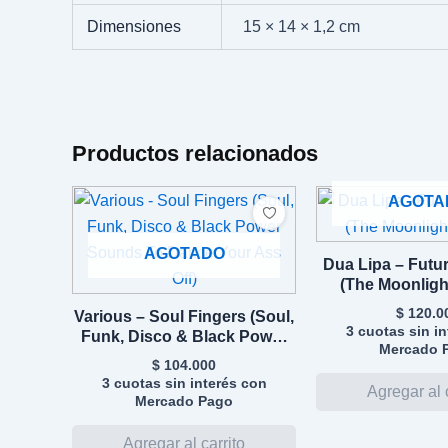
Dimensiones
15 × 14 × 1,2 cm
Productos relacionados
AGOTA
AGOTADO
Dua Lipa – Futur
(The Moonlight
$
120.0
Various – Soul Fingers (Soul,
3 cuotas sin i
Funk, Disco & Black Power
Mercado 
Sounds To Dance Your Ass
$
104.000
Off)
3 cuotas sin interés con
Mercado Pago