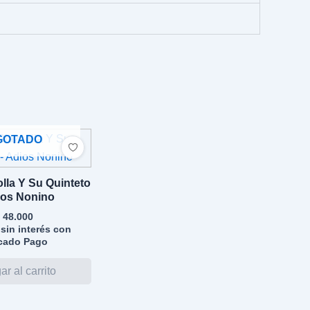
GOTADO
olla Y Su Quinteto
ios Nonino
48.000
sin interés con
cado Pago