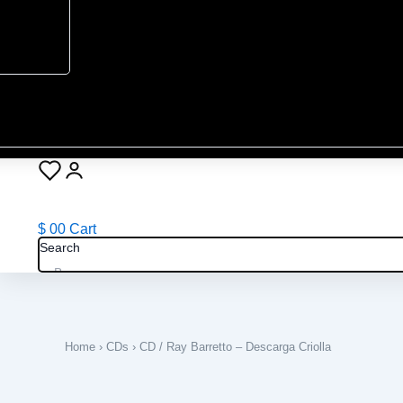
$
0
0
Cart
Search
Home
›
CDs
› CD / Ray Barretto – Descarga Criolla