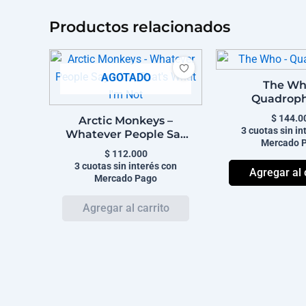
Productos relacionados
AGOTADO
The Wh
Quadroph
$
144.0
Arctic Monkeys –
3 cuotas sin in
Whatever People Say
Mercado 
I Am, That’s What I’m
$
112.000
Not
3 cuotas sin interés con
Agregar al 
Mercado Pago