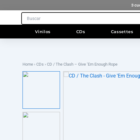
Ir
3 cu
al
Search
contenido
Vinilos
CDs
Cassettes
Home
›
CDs
› CD / The Clash – Give ‘Em Enough Rope