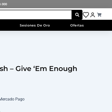
-
0.000
Give
'Em
Cart
Enough
Rope
Sesiones De Oro
Ofertas
cantidad
ash – Give ‘Em Enough
n Mercado Pago