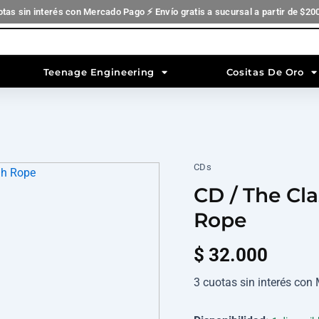
otas sin interés con Mercado Pago ⚡ Envío gratis a sucursal a partir de $20
Teenage Engineering
Cositas De Oro
CDs
CD
/
CD / The Cl
The
Clash
Rope
-
Give
$
32.000
'Em
Enough
3 cuotas sin interés co
Rope
cantidad