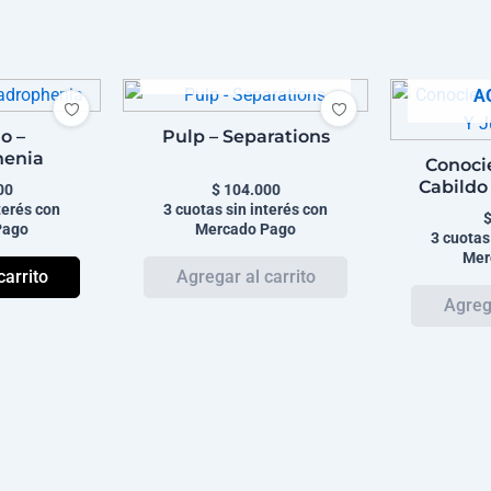
AGOTADO
A
o –
Pulp – Separations
enia
Conoci
Cabildo
00
$
104.000
terés con
3 cuotas sin interés con
Pago
Mercado Pago
3 cuotas
Mer
carrito