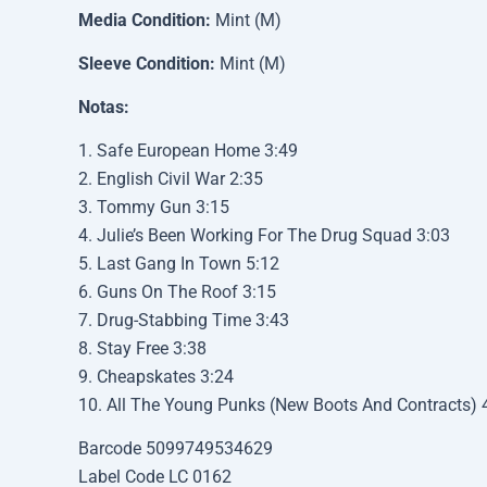
Media Condition:
Mint (M)
Sleeve Condition:
Mint (M)
Notas:
1. Safe European Home 3:49
2. English Civil War 2:35
3. Tommy Gun 3:15
4. Julie’s Been Working For The Drug Squad 3:03
5. Last Gang In Town 5:12
6. Guns On The Roof 3:15
7. Drug-Stabbing Time 3:43
8. Stay Free 3:38
9. Cheapskates 3:24
10. All The Young Punks (New Boots And Contracts) 
Barcode 5099749534629
Label Code LC 0162