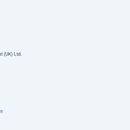
.
t (UK) Ltd.
gs