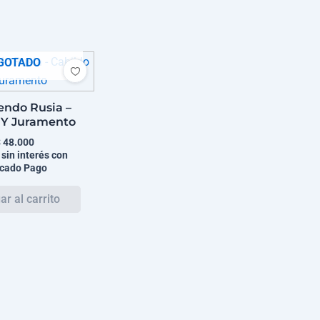
GOTADO
endo Rusia –
 Y Juramento
$
48.000
 sin interés con
cado Pago