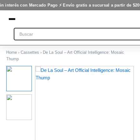
Art
Ir
in interés con Mercado Pago ⚡ Envío gratis a sucursal a partir de $20
Official
al
Intelligence:
contenido
Mosaic
Thump
Search
cantidad
Home
›
Cassettes
› De La Soul – Art Official Intelligence: Mosaic
Thump
De
La
Soul
–
Art
Official
Intelligence:
Mosaic
Thump
cantidad